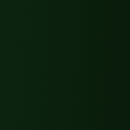
🌐 Social & Contato
📱 Telegram
📘 Facebook