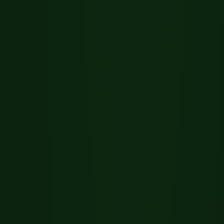
Game
Lottery
🏆 Plataforma
Plataforma
Bet
Win
APP