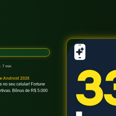
: 7 min
S e Android 2026
s no seu celular! Fortune
portivas. Bônus de R$ 5.000