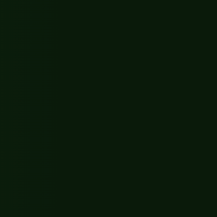
📱 Download
APK
Download
Baixar
Instalar