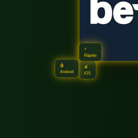
⚡
Rápido
🍎
🤖
iOS
Android