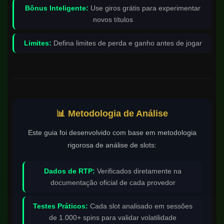
Bônus Inteligente:
Use giros grátis para experimentar
novos títulos
Limites:
Defina limites de perda e ganho antes de jogar
📊 Metodologia de Análise
Este guia foi desenvolvido com base em metodologia
rigorosa de análise de slots:
Dados de RTP:
Verificados diretamente na
documentação oficial de cada provedor
Testes Práticos:
Cada slot analisado em sessões
de 1.000+ spins para validar volatilidade