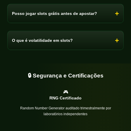
Posso jogar slots grátis antes de apostar?
O que é volatilidade em slots?
🔒 Segurança e Certificações
🎮
RNG Certificado
Random Number Generator auditado trimestralmente por
laboratórios independentes