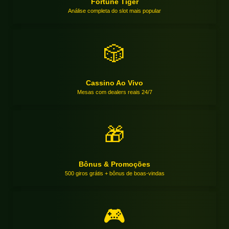
Fortune Tiger
Análise completa do slot mais popular
🎲
Cassino Ao Vivo
Mesas com dealers reais 24/7
🎁
Bônus & Promoções
500 giros grátis + bônus de boas-vindas
🎮