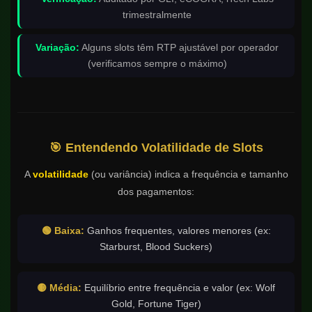
trimestralmente
Variação:
Alguns slots têm RTP ajustável por operador
(verificamos sempre o máximo)
🎯 Entendendo Volatilidade de Slots
A
volatilidade
(ou variância) indica a frequência e tamanho
dos pagamentos:
🟢 Baixa:
Ganhos frequentes, valores menores (ex:
Starburst, Blood Suckers)
🟡 Média:
Equilíbrio entre frequência e valor (ex: Wolf
Gold, Fortune Tiger)