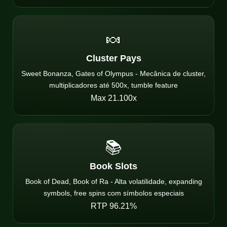
🍬
Cluster Pays
Sweet Bonanza, Gates of Olympus - Mecânica de cluster,
multiplicadores até 500x, tumble feature
Max 21.100x
📚
Book Slots
Book of Dead, Book of Ra - Alta volatilidade, expanding
symbols, free spins com símbolos especiais
RTP 96.21%