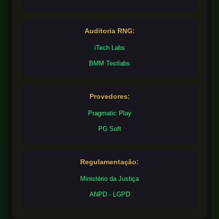
Auditoria RNG:
iTech Labs
BMM Testlabs
Provedores:
Pragmatic Play
PG Soft
Regulamentação:
Ministério da Justiça
ANPD - LGPD