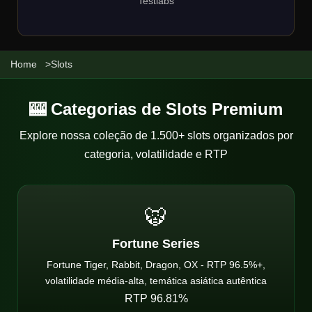
Testlabs
Home
Slots
🎰 Categorias de Slots Premium
Explore nossa coleção de 1.500+ slots organizados por
categoria, volatilidade e RTP
🐯
Fortune Series
Fortune Tiger, Rabbit, Dragon, OX - RTP 96.5%+,
volatilidade média-alta, temática asiática autêntica
RTP 96.81%