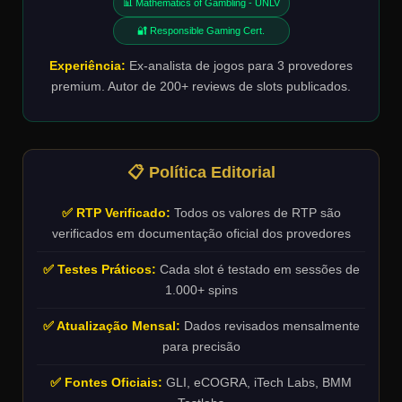
📊 Mathematics of Gambling - UNLV
🔐 Responsible Gaming Cert.
Experiência:
Ex-analista de jogos para 3 provedores
premium. Autor de 200+ reviews de slots publicados.
📋 Política Editorial
✅ RTP Verificado:
Todos os valores de RTP são
verificados em documentação oficial dos provedores
✅ Testes Práticos:
Cada slot é testado em sessões de
1.000+ spins
✅ Atualização Mensal:
Dados revisados mensalmente
para precisão
✅ Fontes Oficiais:
GLI, eCOGRA, iTech Labs, BMM