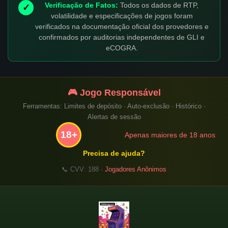
Verificação de Fatos:
Todos os dados de RTP,
✓
volatilidade e especificações de jogos foram
verificados na documentação oficial dos provedores e
confirmados por auditorias independentes de GLI e
eCOGRA.
🎮 Jogo Responsável
Ferramentas: Limites de depósito · Auto-exclusão · Histórico ·
Alertas de sessão
18+
Apenas maiores de 18 anos
Precisa de ajuda?
📞 CVV: 188 ·
Jogadores Anônimos