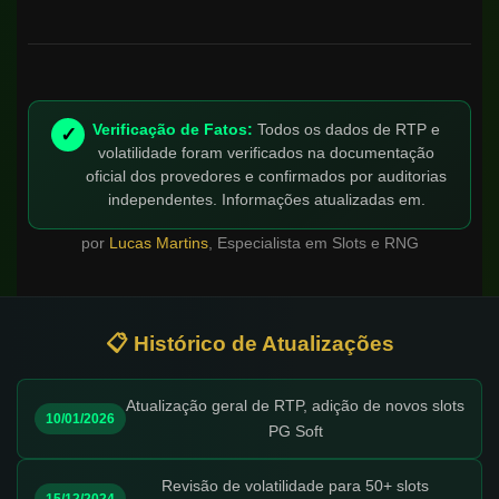
Verificação de Fatos:
Todos os dados de RTP e
✓
volatilidade foram verificados na documentação
oficial dos provedores e confirmados por auditorias
independentes. Informações atualizadas em.
por
Lucas Martins
, Especialista em Slots e RNG
📋 Histórico de Atualizações
Atualização geral de RTP, adição de novos slots
10/01/2026
PG Soft
Revisão de volatilidade para 50+ slots