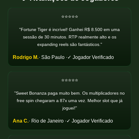
⭐⭐⭐⭐⭐
"Fortune Tiger é incrível! Ganhei R$ 8.500 em uma
sessão de 30 minutos. RTP realmente alto e os
expanding reels são fantásticos."
Rodrigo M.
· São Paulo ·
✓ Jogador Verificado
⭐⭐⭐⭐⭐
"Sweet Bonanza paga muito bem. Os multiplicadores no
free spin chegaram a 87x uma vez. Melhor slot que já
joguei!"
Ana C.
· Rio de Janeiro ·
✓ Jogador Verificado