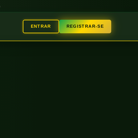
s
ENTRAR
REGISTRAR-SE
👤 Conta
Login
Cadastro
Bônus
VIP