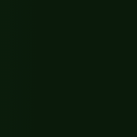
📱 Download
APK
Download
Baixar
Instalar