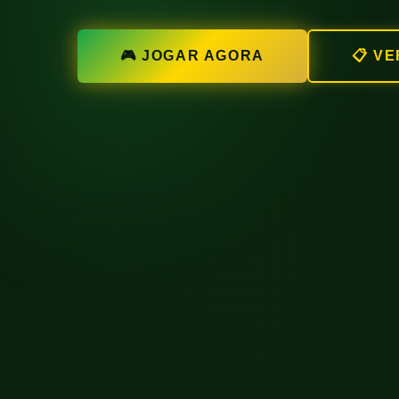
🎮 JOGAR AGORA
📋 V