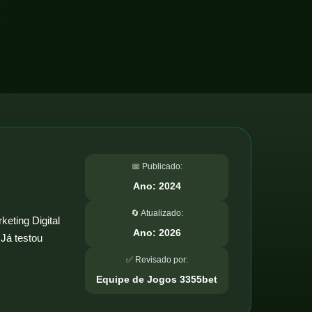
📅 Publicado:
Ano: 2024
🔄 Atualizado:
eting Digital
Ano: 2026
 Já testou
✅ Revisado por:
Equipe de Jogos 3355bet