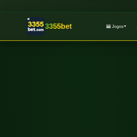
3355bet
🎰 Jogos
▼
🎰 Jogos
Slot
Cassino
Fortune
Jogos