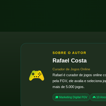
SOBRE O AUTOR
Rafael Costa
Curador de Jogos Online
🎮
Rafael é curador de jogos online 
pela FGV, ele avalia e seleciona j
mais de 5.000 jogos.
🎓 Marketing Digital FGV
🎮 10 Ano