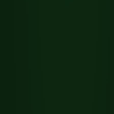
Game
Lottery
🏆 Plataforma
Plataforma
Bet
Win
APP